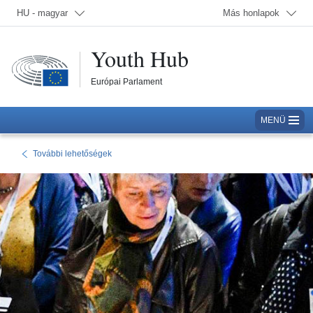
Nyelv kiválasztása; Jelenleg:
HU - magyar
Más honlapok
Youth Hub
Európai Parlament
MENÜ
További lehetőségek
Vissza erre az oldalra : További lehetőségek