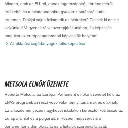
Minden, amit az EU-ról, annak tagországairól, történelméről,
értékeiről és a mindennapokra gyakorolt hatásáról tudni
érdemes. Diákjai vajon felismerik az álhíreket? Töltsék ki online
kvízünket! Vegyenek részt szerepjátékunkban, és képzeljék
magukat az európai parlamenti képviselők helyébe!
Az oktatási segédanyagok feltérképezése
METSOLA ELNÖK ÜZENETE
Roberta Metsola, az Európai Parlament elnöke üzenetet küld az
EPAS programban részt vevő valamennyi tanárnak és diáknak.
Ez a kezdeményezés nagykövet iskolákon keresztül köti össze az
Európai Uniót és a polgárait, miközben népszerűsíti a
parlamentáris demokráciát és a fiatalok szerepvállalását.