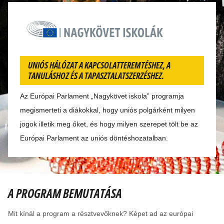
Nagykövet iskolák
UNIÓS HÁLÓZAT A KAPCSOLATTEREMTÉSHEZ, A
TANULÁSHOZ ÉS A TAPASZTALATSZERZÉSHEZ.
Az Európai Parlament „Nagykövet iskola” programja
megismerteti a diákokkal, hogy uniós polgárként milyen
jogok illetik meg őket, és hogy milyen szerepet tölt be az
Európai Parlament az uniós döntéshozatalban.
A PROGRAM BEMUTATÁSA
Mit kínál a program a résztvevőknek? Képet ad az európai