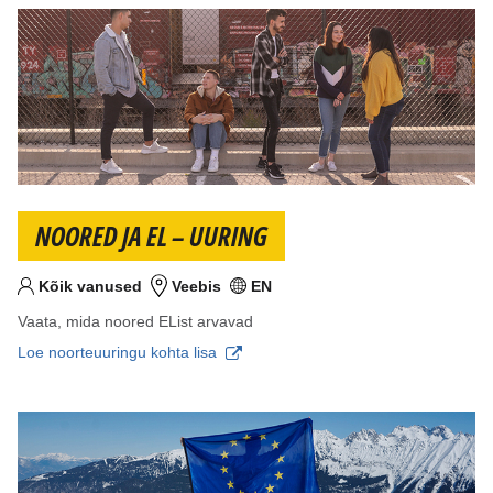
NOORED JA EL – UURING
Kõik vanused
Veebis
EN
Sihtvanus
Koht
Keel(ed)
Vaata, mida noored EList arvavad
Loe noorteuuringu kohta lisa