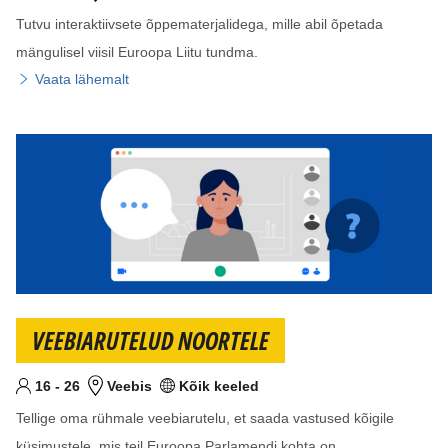
Tutvu interaktiivsete õppematerjalidega, mille abil õpetada
mängulisel viisil Euroopa Liitu tundma.
Vaata lähemalt
VEEBIARUTELUD NOORTELE
Alates
Kuni
aastat
16
-
26
Veebis
Kõik keeled
Sihtvanus
Koht
Keel(ed)
Tellige oma rühmale veebiarutelu, et saada vastused kõigile
küsimustele, mis teil Euroopa Parlamendi kohta on.