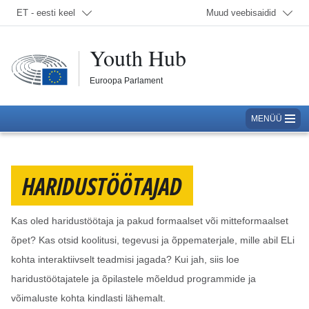
Valige keel; Praegu:
ET - eesti keel
Muud veebisaidid
Youth Hub
Euroopa Parlament
MENÜÜ
HARIDUSTÖÖTAJAD
Kas oled haridustöötaja ja pakud formaalset või mitteformaalset
õpet? Kas otsid koolitusi, tegevusi ja õppematerjale, mille abil ELi
kohta interaktiivselt teadmisi jagada? Kui jah, siis loe
haridustöötajatele ja õpilastele mõeldud programmide ja
võimaluste kohta kindlasti lähemalt.