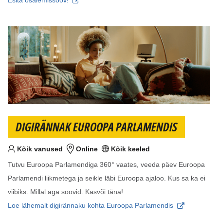
Esita osalemissoov!
DIGIRÄNNAK EUROOPA PARLAMENDIS
Kõik vanused
Online
Kõik keeled
Sihtvanus
Koht
Keel(ed)
Tutvu Euroopa Parlamendiga 360° vaates, veeda päev Euroopa
Parlamendi liikmetega ja seikle läbi Euroopa ajaloo. Kus sa ka ei
viibiks. Millal aga soovid. Kasvõi täna!
Loe lähemalt digirännaku kohta Euroopa Parlamendis