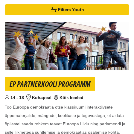
Filtrid
Filters Youth
Leitud tulemusi:11
EP PARTNERKOOLI PROGRAMM
Alates
Kuni
aastat
14
-
18
Kohapeal
Kõik keeled
Sihtvanus
Koht
Keel(ed)
Too Euroopa demokraatia otse klassiruumi interaktiivsete
õppematerjalide, mängude, koolituste ja tegevustega, et aidata
õpilastel saada rohkem teavet Euroopa Liidu ning parlamendi ja
selle liikmetega suhtlemise ja demokraatias osalemise kohta.