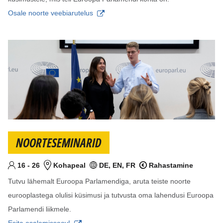
Osale noorte veebiarutelus
NOORTESEMINARID
Alates
Kuni
aastat
16
-
26
Kohapeal
DE, EN, FR
Rahastamine
Sihtvanus
Koht
Keel(ed)
Rahastatav projekt
Tutvu lähemalt Euroopa Parlamendiga, aruta teiste noorte
eurooplastega olulisi küsimusi ja tutvusta oma lahendusi Euroopa
Parlamendi liikmele.