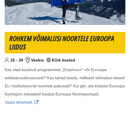
ROHKEM VÕIMALUSI NOORTELE EUROOPA
LIIDUS
Alates
Kuni
aastat
16
-
30
Veebis
Kõik keeled
Sihtvanus
Koht
Keel(ed)
Kas oled kuulnud programmist „Erasmus+“ või Euroopa
solidaarsuskorpusest? Kas tahad teada, milliseid võimalusi teised
ELi institutsioonid noortele pakuvad? Kui jah, siis külasta Euroopa
Komisjoni initsiatiivil loodud Euroopa Noorteportaali.
Vaata lähemalt