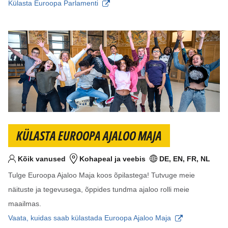
Külasta Euroopa Parlamenti
KÜLASTA EUROOPA AJALOO MAJA
Kõik vanused
Kohapeal ja veebis
DE, EN, FR, NL
Sihtvanus
Koht
Keel(ed)
Tulge Euroopa Ajaloo Maja koos õpilastega! Tutvuge meie
näituste ja tegevusega, õppides tundma ajaloo rolli meie
maailmas.
Vaata, kuidas saab külastada Euroopa Ajaloo Maja