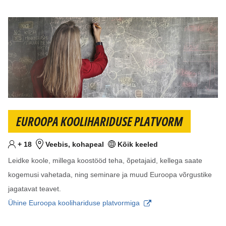
EUROOPA KOOLIHARIDUSE PLATVORM
Vähemalt
aastat
+
18
Veebis, kohapeal
Kõik keeled
Sihtvanus
Koht
Keel(ed)
Leidke koole, millega koostööd teha, õpetajaid, kellega saate
kogemusi vahetada, ning seminare ja muud Euroopa võrgustike
jagatavat teavet.
Ühine Euroopa koolihariduse platvormiga