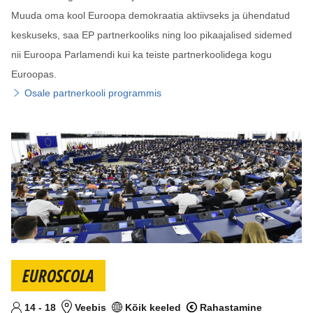
Muuda oma kool Euroopa demokraatia aktiivseks ja ühendatud
keskuseks, saa EP partnerkooliks ning loo pikaajalised sidemed
nii Euroopa Parlamendi kui ka teiste partnerkoolidega kogu
Euroopas.
Osale partnerkooli programmis
EUROSCOLA
Alates
Kuni
aastat
14
-
18
Veebis
Kõik keeled
Rahastamine
Sihtvanus
Koht
Keel(ed)
Rahastatav projekt