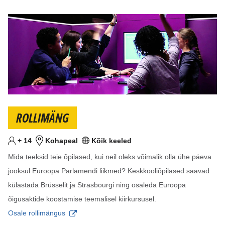
ROLLIMÄNG
Vähemalt
aastat
+
14
Kohapeal
Kõik keeled
Sihtvanus
Koht
Keel(ed)
Mida teeksid teie õpilased, kui neil oleks võimalik olla ühe päeva
jooksul Euroopa Parlamendi liikmed? Keskkooliõpilased saavad
külastada Brüsselit ja Strasbourgi ning osaleda Euroopa
õigusaktide koostamise teemalisel kiirkursusel.
Osale rollimängus