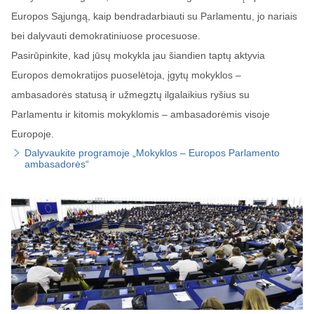
Europos Sąjungą, kaip bendradarbiauti su Parlamentu, jo nariais
bei dalyvauti demokratiniuose procesuose.
Pasirūpinkite, kad jūsų mokykla jau šiandien taptų aktyvia
Europos demokratijos puoselėtoja, įgytų mokyklos –
ambasadorės statusą ir užmegztų ilgalaikius ryšius su
Parlamentu ir kitomis mokyklomis – ambasadorėmis visoje
Europoje.
Dalyvaukite programoje „Mokyklos – Europos Parlamento
ambasadorės“