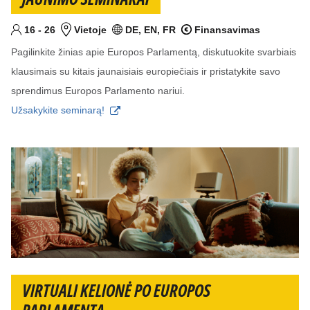
Nuo
iki
metai
16
-
26
Vietoje
DE, EN, FR
Finansavimas
Tikslinis am?ius
Vieta
Kalba (-os)
Finansuojamas projektas
Pagilinkite žinias apie Europos Parlamentą, diskutuokite svarbiais
klausimais su kitais jaunaisiais europiečiais ir pristatykite savo
sprendimus Europos Parlamento nariui.
Užsakykite seminarą!
VIRTUALI KELIONĖ PO EUROPOS