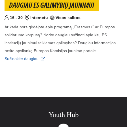
DAUGIAU ES GALIMYBIŲ JAUNIMUI
Nuo
iki
metai
16
-
30
Internetu
Visos kalbos
Tikslinis am?ius
Vieta
Kalba (-os)
Ar kada nors girdėjote apie programą „Erasmus+“ ar Europos
solidarumo korpusą? Norite daugiau sužinoti apie kitų ES
institucijų jaunimui teikiamas galimybes? Daugiau informacijos
rasite apsilankę Europos Komisijos jaunimo portale.
Sužinokite daugiau
Youth Hub