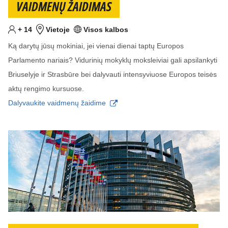
VAIDMENŲ ŽAIDIMAS
Mažiausiai
metai
+
14
Vietoje
Visos kalbos
Tikslinis am?ius
Vieta
Kalba (-os)
Ką darytų jūsų mokiniai, jei vienai dienai taptų Europos
Parlamento nariais? Vidurinių mokyklų moksleiviai gali apsilankyti
Briuselyje ir Strasbūre bei dalyvauti intensyviuose Europos teisės
aktų rengimo kursuose.
Dalyvaukite vaidmenų žaidime