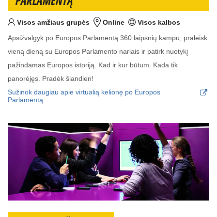
PARLAMENTĄ
Visos amžiaus grupės
Online
Visos kalbos
Tikslinis am?ius
Vieta
Kalba (-os)
Apsižvalgyk po Europos Parlamentą 360 laipsnių kampu, praleisk
vieną dieną su Europos Parlamento nariais ir patirk nuotykį
pažindamas Europos istoriją. Kad ir kur būtum. Kada tik
panorėjęs. Pradėk šiandien!
Sužinok daugiau apie virtualią kelionę po Europos
Parlamentą