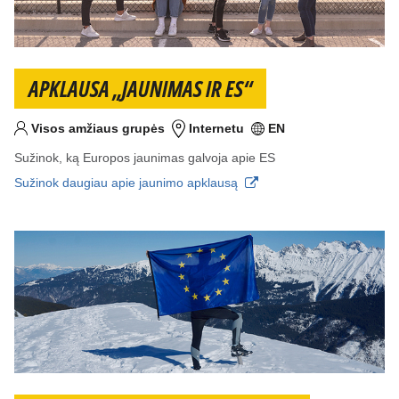
APKLAUSA „JAUNIMAS IR ES“
Visos amžiaus grupės
Internetu
EN
Tikslinis am?ius
Vieta
Kalba (-os)
Sužinok, ką Europos jaunimas galvoja apie ES
Sužinok daugiau apie jaunimo apklausą