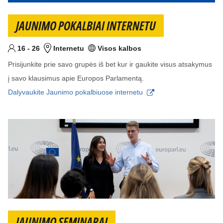
JAUNIMO POKALBIAI INTERNETU
Nuo
iki
metai
16
-
26
Internetu
Visos kalbos
Tikslinis am?ius
Vieta
Kalba (-os)
Prisijunkite prie savo grupės iš bet kur ir gaukite visus atsakymus
į savo klausimus apie Europos Parlamentą.
Dalyvaukite Jaunimo pokalbiuose internetu
JAUNIMO SEMINARAI