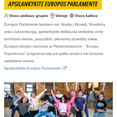
APSILANKYKITE EUROPOS PARLAMENTE
Visos amžiaus grupės
Vietoje
Visos kalbos
Tikslinis am?ius
Vieta
Kalba (-os)
Europos Parlamente laukiami visi. Atvykę į Briuselį, Strasbūrą
arba Liuksemburgą, apsilankykite didžiausią simbolinę vertę
turinčiose vietose, pavyzdžiui, plenarinių posėdžių salėje,
Europos istorijos namuose ar Parlamentariume. "Europa
Experiences" programas taip pat galite atrasti ir kai kuriuose
valstybėse narėse.
Apsilankykite Europos Parlamente