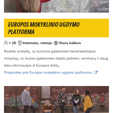
EUROPOS MOKYKLINIO UGDYMO
PLATFORMA
Mažiausiai
metai
+
18
Internetu, vietoje
Visos kalbos
Tikslinis am?ius
Vieta
Kalba (-os)
Raskite mokyklų, su kuriomis galėtumėte bendradarbiauti,
mokytojų, su kuriais galėtumėte dalytis patirtimi, seminarų ir daug
kitos informacijos iš Europos tinklų.
Prisijunkite prie Europos mokyklinio ugdymo platformos