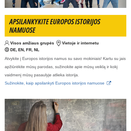
APSILANKYKITE EUROPOS ISTORIJOS
NAMUOSE
Visos amžiaus grupės
Vietoje ir internetu
Tikslinis am?ius
Vieta
DE, EN, FR, NL
Kalba (-os)
Atvykite į Europos istorijos namus su savo mokiniais! Kartu su jais
apžiūrėkite mūsų parodas, sužinokite apie mūsų veiklą ir kokį
vaidmenį mūsų pasaulyje atlieka istorija.
Sužinokite, kaip apsilankyti Europos istorijos namuose