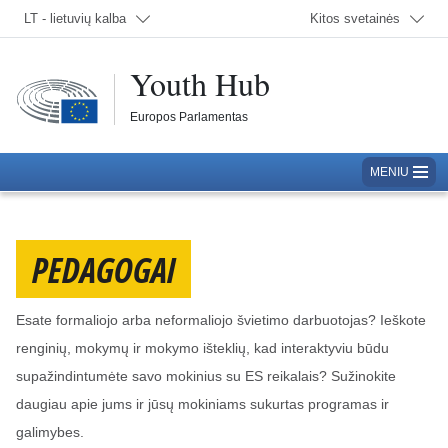
Pasirinkite kalbą; Šiuo metu:
LT - lietuvių kalba
Kitos svetainės
Youth Hub
Europos Parlamentas
MENIU
PEDAGOGAI
Esate formaliojo arba neformaliojo švietimo darbuotojas? Ieškote
renginių, mokymų ir mokymo išteklių, kad interaktyviu būdu
supažindintumėte savo mokinius su ES reikalais? Sužinokite
daugiau apie jums ir jūsų mokiniams sukurtas programas ir
galimybes.