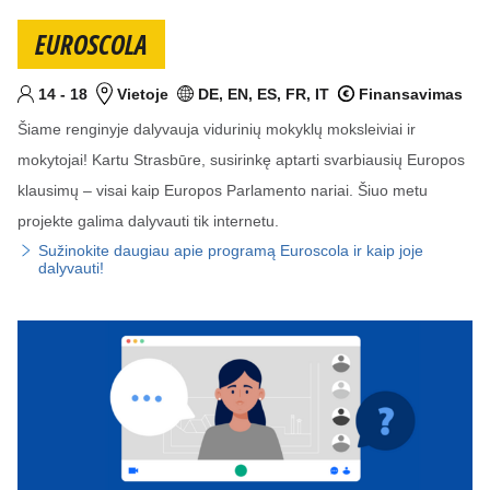
EUROSCOLA
Nuo
iki
metai
14
-
18
Vietoje
DE, EN, ES, FR, IT
Finansavimas
Tikslinis am?ius
Vieta
Kalba (-os)
Finansuojamas projek
Šiame renginyje dalyvauja vidurinių mokyklų moksleiviai ir
mokytojai! Kartu Strasbūre, susirinkę aptarti svarbiausių Europos
klausimų – visai kaip Europos Parlamento nariai. Šiuo metu
projekte galima dalyvauti tik internetu.
Sužinokite daugiau apie programą Euroscola ir kaip joje
dalyvauti!