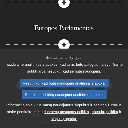
Europos Parlamentas
Gerbiamas lankytojau,
naudojame analitinius slapukus, kad jums būtų patogiau naršyti. Galite
sutikti arba nesutikti, kad jie būtų naudojami.
Nesutinku, kad būtų naudojami analitiniai slapukai
Apsilankykite Europos Parlamento paskyroje tinkle „Faceboo
Apsilankykite Europos Parlamento paskyroje tinkle „T
Apsilankykite Europos Parlamento paskyroje ti
Parlamentas tinkle „LinkedIn“
Parlamentas svetainėje „You
Parlamentas tinkle „
Parlamentas t
Sutinku, kad būtų naudojami analitiniai slapukai
Parlamentas tinkle „Reddit“
Informaciją apie kitus mūsų naudojamus slapukus ir serverio žurnalus
rasite perskaitę mūsų
duomenų apsaugos politiką
,
slapukų politiką
ir
Susisiekti
RSS
Svetainės struktūra
Teisinis pranešimas
slapukų aprašą.
Privatumo politika
Prieiga