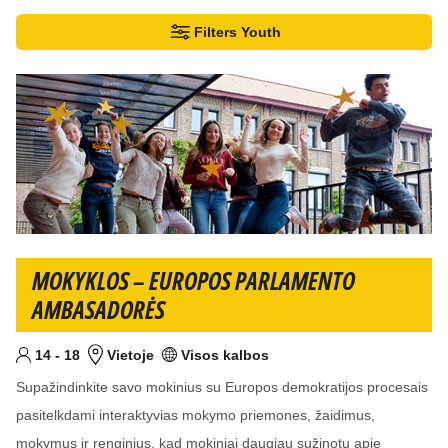
Filtrai
Filters Youth
Rasta rezultatų:11
MOKYKLOS – EUROPOS PARLAMENTO
AMBASADORĖS
Nuo
iki
metai
14
-
18
Vietoje
Visos kalbos
Tikslinis am?ius
Vieta
Kalba (-os)
Supažindinkite savo mokinius su Europos demokratijos procesais
pasitelkdami interaktyvias mokymo priemones, žaidimus,
mokymus ir renginius, kad mokiniai daugiau sužinotų apie