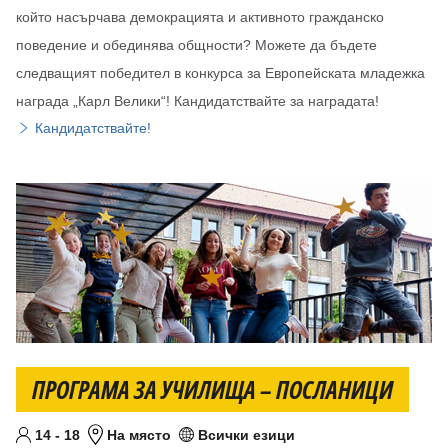
който насърчава демокрацията и активното гражданско
поведение и обединява общности? Можете да бъдете
следващият победител в конкурса за Европейската младежка
награда „Карл Велики“! Кандидатствайте за наградата!
Кандидатствайте!
ПРОГРАМА ЗА УЧИЛИЩА – ПОСЛАНИЦИ
От
До
години
14
-
18
На място
Всички езици
Целева възраст
Местоположение
Език/езици