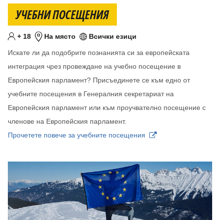
УЧЕБНИ ПОСЕЩЕНИЯ
Минимум
години
+
18
На място
Всички езици
Целева възраст
Местоположение
Език/езици
Искате ли да подобрите познанията си за европейската
интеграция чрез провеждане на учебно посещение в
Европейския парламент? Присъединете се към едно от
учебните посещения в Генералния секретариат на
Европейския парламент или към проучвателно посещение с
членове на Европейския парламент.
Прочетете повече за учебните посещения