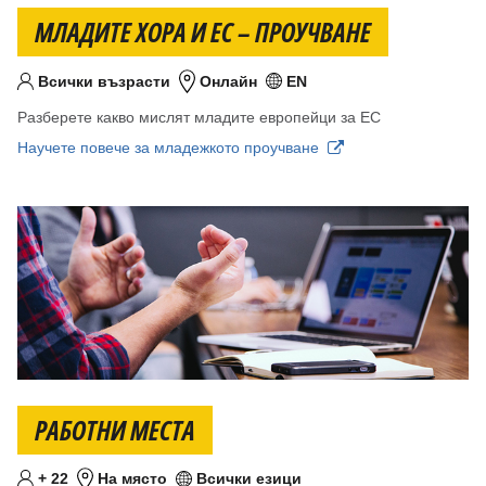
МЛАДИТЕ ХОРА И ЕС – ПРОУЧВАНЕ
Всички възрасти
Онлайн
EN
Целева възраст
Местоположение
Език/езици
Разберете
какво мислят младите европейци за ЕС
Научете повече за младежкото проучване
РАБОТНИ МЕСТА
Минимум
години
+
22
На място
Всички езици
Целева възраст
Местоположение
Език/езици