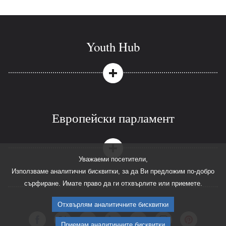
Youth Hub
Европейски парламент
Уважаеми посетители,
Използваме аналитични бисквитки, за да Ви предложим по-добро
сърфиране. Имате право да ги отхвърлите или приемете.
Отхвърлям аналитичните бисквитки
Приемам аналитичните бисквитки
Европейският парламент във Facebook
Европейският парламент в Twitter
Европейският парламент във Flickr
Следете дейността на Парламента 
Следете дейността на Пар
Следете дейността 
Следете дей