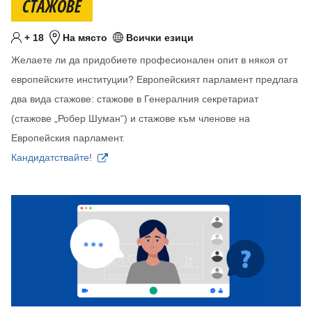
СТАЖОВЕ
Минимум
години
+
18
На място
Всички езици
Целева възраст
Местоположение
Език/езици
Желаете ли да придобиете професионален опит в някоя от
европейските институции? Европейският парламент предлага
два вида стажове: стажове в Генералния секретариат
(стажове „Робер Шуман“) и стажове към членове на
Европейския парламент.
Кандидатствайте!