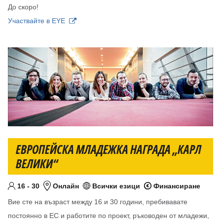
До скоро!
Участвайте в EYE
ЕВРОПЕЙСКА МЛАДЕЖКА НАГРАДА „КАРЛ
ВЕЛИКИ“
От
До
години
16
-
30
Онлайн
Всички езици
Финансиране
Целева възраст
Местоположение
Език/езици
Финансирани проекти
Вие сте на възраст между 16 и 30 години, пребивавате
постоянно в ЕС и работите по проект, ръководен от младежи,