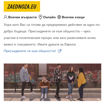
ZAEDNOZA.EU
Всички възрасти
Онлайн
Всички езици
Целева възраст
Местоположение
Език/езици
Хора като Вас са готови да предприемат действия за едно по-
добро бъдеще. Присъединете се към общността – чрез
участие в политическия процес или като разяснявате колко
важно е гласуването. Имате думата за Европа
Присъединете се към общността!