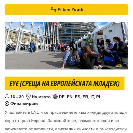
Филтър
Filters Youth
Намерени резултати:14
EYE (СРЕЩА НА ЕВРОПЕЙСКАТА МЛАДЕЖ)
От
До
години
16
-
30
На място
DE, EN, ES, FR, IT, PL
Целева възраст
Местоположение
Език/езици
Финансиране
Финансирани проекти
Участвайте в EYE и се присъединете към хиляди други млади
хора от цяла Европа. Запознайте се, разменете идеи и се
вдъхновете от активисти, влиятелни личности и ръководители.