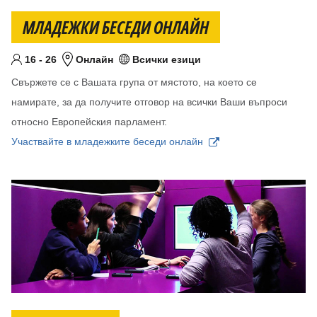
МЛАДЕЖКИ БЕСЕДИ ОНЛАЙН
От
До
години
16
-
26
Онлайн
Всички езици
Целева възраст
Местоположение
Език/езици
Свържете се с Вашата група от мястото, на което се
намирате, за да получите отговор на всички Ваши въпроси
относно Европейския парламент.
Участвайте в младежките беседи онлайн