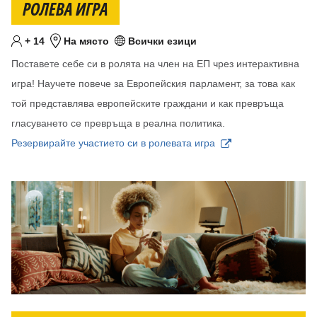
РОЛЕВА ИГРА
Минимум
години
+
14
На място
Всички езици
Целева възраст
Местоположение
Език/езици
Поставете себе си в ролята на член на ЕП чрез интерактивна
игра! Научете повече за Европейския парламент, за това как
той представлява европейските граждани и как превръща
гласуването се превръща в реална политика.
Резервирайте участието си в ролевата игра