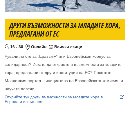
ДРУГИ ВЪЗМОЖНОСТИ ЗА МЛАДИТЕ ХОРА,
ПРЕДЛАГАНИ ОТ ЕС
От
До
години
16
-
30
Онлайн
Всички езици
Целева възраст
Местоположение
Език/езици
Чували ли сте за „Еразъм+“ или Европейския корпус за
солидарност? Искате да откриете и възможности за младите
хора, предлагани от други институции на ЕС? Посетете
Младежкия портал – инициатива на Европейската комисия, и
научете повече.
Открийте тук други възможности за младите хора в
Европа и извън нея