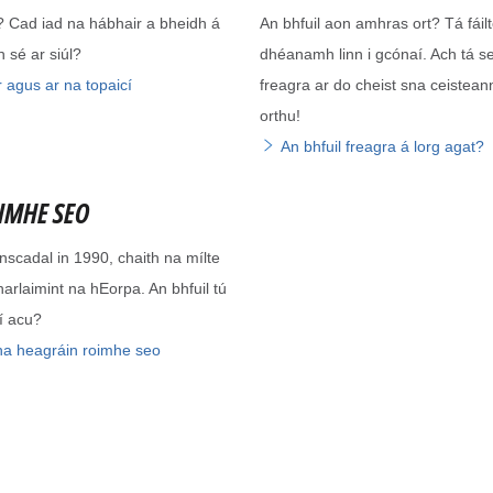
á? Cad iad na hábhair a bheidh á
An bhfuil aon amhras ort? Tá fáil
 sé ar siúl?
dhéanamh linn i gcónaí. Ach tá s
r agus ar na topaicí
freagra ar do cheist sna ceisteann
orthu!
An bhfuil freagra á lorg agat?
IMHE SEO
nscadal in 1990, chaith na mílte
harlaimint na hEorpa. An bhfuil tú
hí acu?
 na heagráin roimhe seo