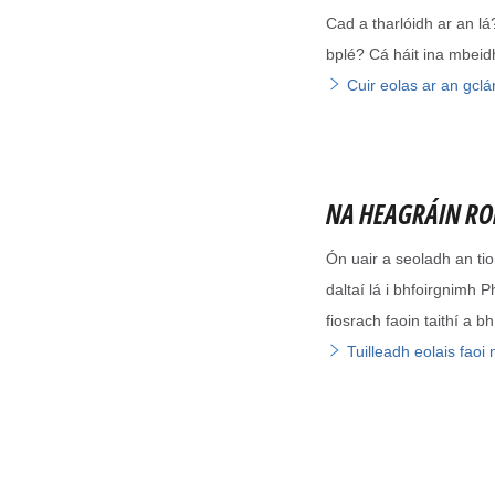
Cad a tharlóidh ar an l
bplé? Cá háit ina mbeidh
Cuir eolas ar an gclá
NA HEAGRÁIN RO
Ón uair a seoladh an tio
daltaí lá i bhfoirgnimh P
fiosrach faoin taithí a b
Tuilleadh eolais faoi