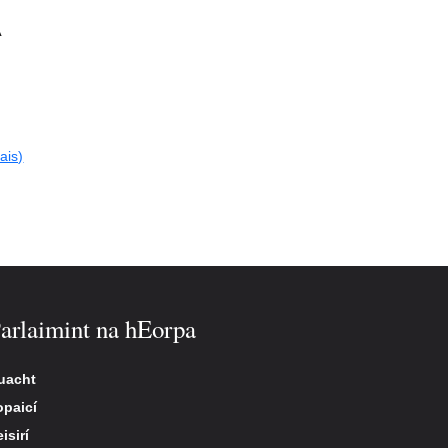
A
ais)
arlaimint na hEorpa
uacht
opaicí
isirí