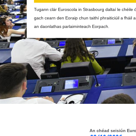
Tugann clár Euroscola in Strasbourg daltaí le chéile 
gach cearn den Eoraip chun taithí phraiticiúil a fháil a
an daonlathas parlaiminteach Eorpach.
An chéad seisiún Euro