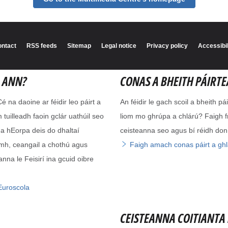
A ANN?
CONAS A BHEITH PÁIRT
 na daoine ar féidir leo páirt a
An féidir le gach scoil a bheith pá
uilleadh faoin gclár uathúil seo
liom mo ghrúpa a chlárú? Faigh f
na hEorpa deis do dhaltaí
ceisteanna seo agus bí réidh don
Faigh amach conas páirt a gh
mh, ceangail a chothú agus
nna le Feisirí ina gcuid oibre
 Euroscola
CEISTEANNA COITIANTA