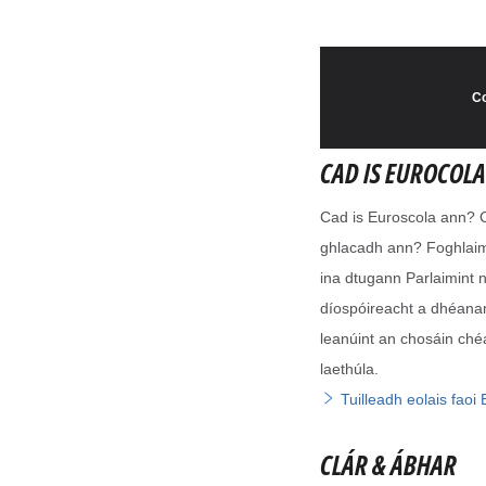
CAD IS EUROCOL
Cad is Euroscola ann? Cé
ghlacadh ann? Foghlaim t
ina dtugann Parlaimint 
díospóireacht a dhéana
leanúint an chosáin chéa
laethúla.
Tuilleadh eolais faoi
CLÁR & ÁBHAR