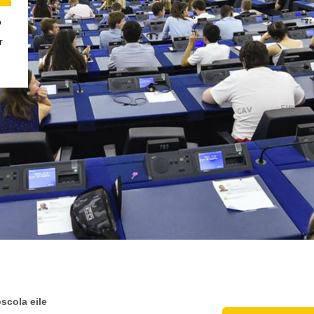
ó
r
scola eile