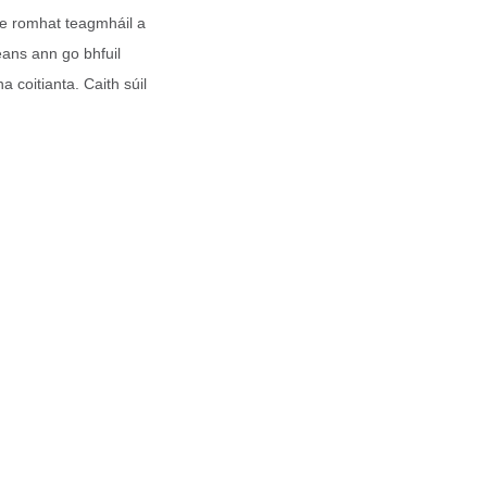
te romhat teagmháil a
eans ann go bhfuil
a coitianta. Caith súil