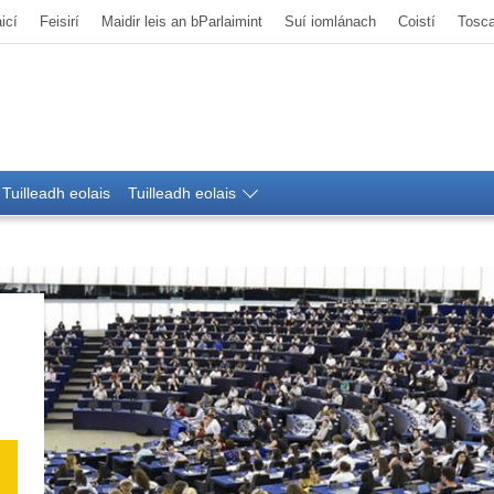
icí
Feisirí
Maidir leis an bParlaimint
Suí iomlánach
Coistí
Tosca
Tuilleadh eolais
Tuilleadh eolais