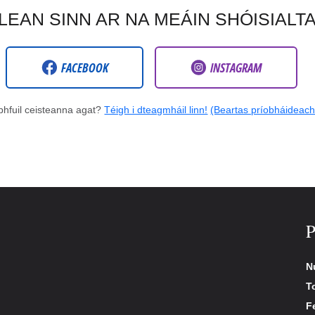
LEAN SINN AR NA MEÁIN SHÓISIALT
FACEBOOK
INSTAGRAM
bhfuil ceisteanna agat?
Téigh i dteagmháil linn!
(Beartas príobháideach
P
N
T
Fe