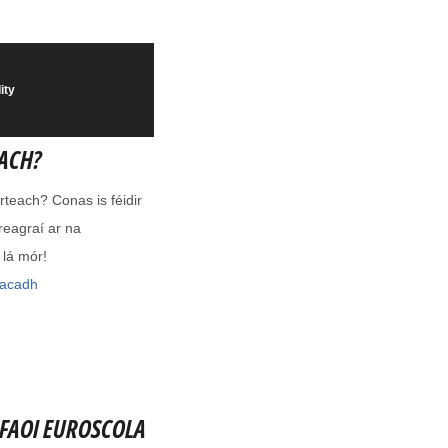
EACH?
irteach? Conas is féidir
reagraí ar na
 lá mór!
lacadh
 FAOI EUROSCOLA