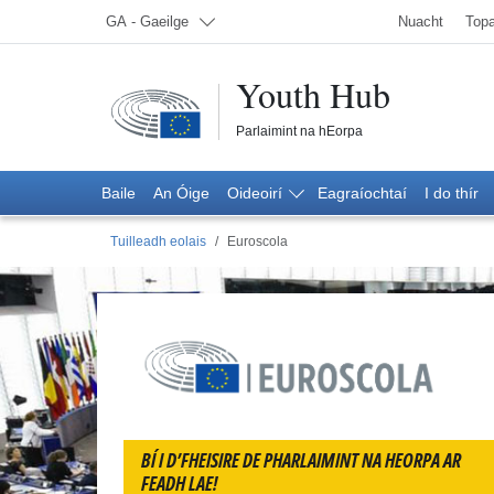
Roghnaigh teanga; Faoi láthair:
GA - Gaeilge
Nuacht
Topa
Youth Hub
Parlaimint na hEorpa
Baile
An Óige
Oideoirí
Eagraíochtaí
I do thír
Tuilleadh eolais
Euroscola
Euroscola
BÍ I D’FHEISIRE DE PHARLAIMINT NA HEORPA AR
FEADH LAE!