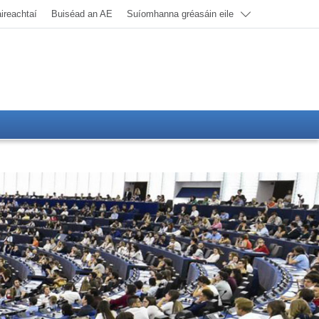
ireachtaí
Buiséad an AE
Suíomhanna gréasáin eile