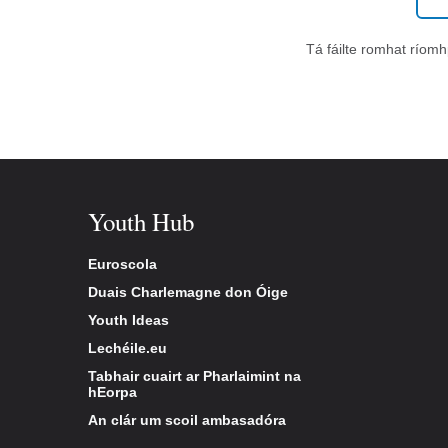
Tá fáilte romhat ríom
Youth Hub
Euroscola
Duais Charlemagne don Óige
Youth Ideas
Lechéile.eu
Tabhair cuairt ar Pharlaimint na
hEorpa
An clár um scoil ambasadóra