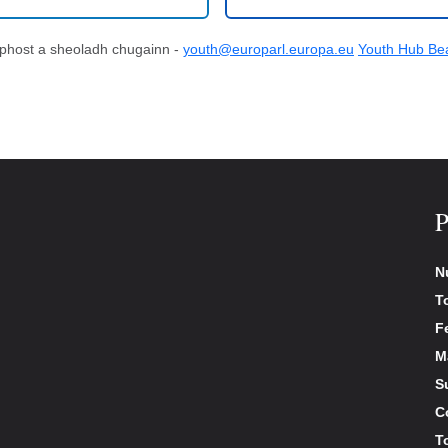
hphost a sheoladh chugainn -
youth@europarl.europa.eu
Youth Hub Bea
P
N
T
Fe
Ma
S
C
T