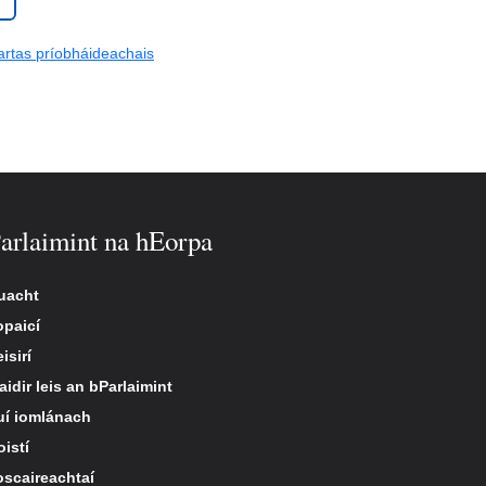
rtas príobháideachais
arlaimint na hEorpa
uacht
opaicí
isirí
idir leis an bParlaimint
uí iomlánach
oistí
oscaireachtaí