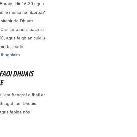
 Eoraip, idir 16-30 agus
onn le múnlú na hEorpa?
aiteoir de Dhuais
ir iarratas isteach le
00, agus faigh an cuidiú
rt tuilleadh.
a fhoghlaim
FAOI DHUAIS
E
 leat freagraí a fháil ar
th agat faoi Dhuais
gus faoina nós