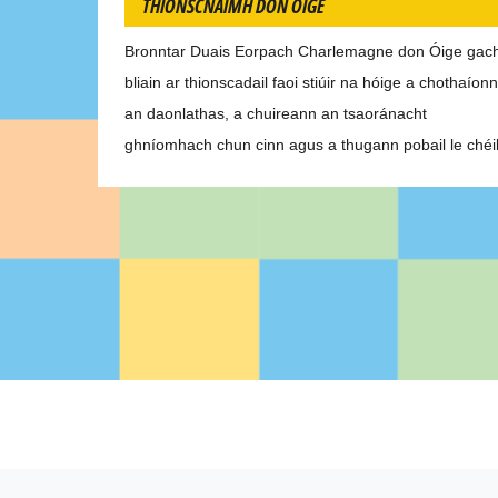
THIONSCNAIMH DON ÓIGE
Bronntar Duais Eorpach Charlemagne don Óige gac
bliain ar thionscadail faoi stiúir na hóige a chothaíonn
an daonlathas, a chuireann an tsaoránacht
ghníomhach chun cinn agus a thugann pobail le chéil