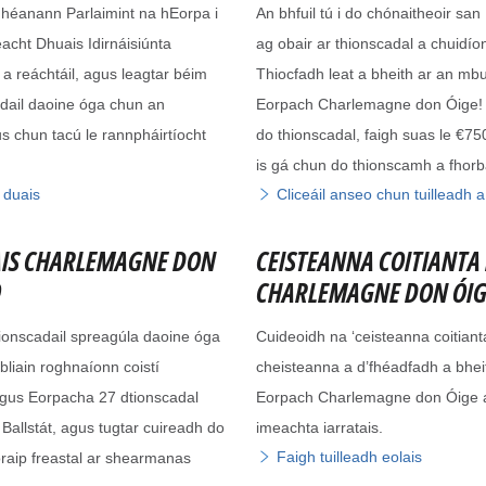
dhéanann Parlaimint na hEorpa i
An bhfuil tú i do chónaitheoir san
acht Dhuais Idirnáisiúnta
ag obair ar thionscadal a chuidí
 reáchtáil, agus leagtar béim
Thiocfadh leat a bheith ar an mbu
adail daoine óga chun an
Eorpach Charlemagne don Óige! Cu
s chun tacú le rannpháirtíocht
do thionscadal, faigh suas le €75
is gá chun do thionscamh a fhorbai
n duais
Cliceáil anseo chun tuilleadh 
AIS CHARLEMAGNE DON
CEISTEANNA COITIANTA 
O
CHARLEMAGNE DON ÓIG
tionscadail spreagúla daoine óga
Cuideoidh na ‘ceisteanna coitianta’
bliain roghnaíonn coistí
cheisteanna a d’fhéadfadh a bhei
agus Eorpacha 27 dtionscadal
Eorpach Charlemagne don Óige a
Ballstát, agus tugtar cuireadh do
imeachta iarratais.
Faigh tuilleadh eolais
oraip freastal ar shearmanas