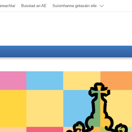
ireachtaí
Buiséad an AE
Suíomhanna gréasáin eile