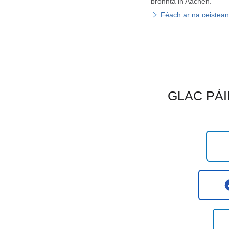
bronnta in Aachen.
Féach ar na ceisteann
GLAC PÁI