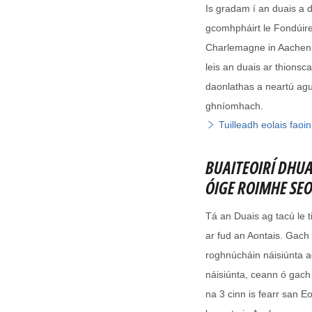
Is gradam í an duais a 
gcomhpháirt le Fondúire
Charlemagne in Aachen a
leis an duais ar thionsc
daonlathas a neartú agu
ghníomhach.
Tuilleadh eolais faoi
BUAITEOIRÍ DHU
ÓIGE ROIMHE SE
Tá an Duais ag tacú le 
ar fud an Aontais. Gach 
roghnúcháin náisiúnta 
náisiúnta, ceann ó gach 
na 3 cinn is fearr san E