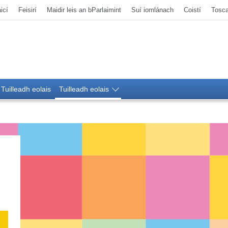
icí
Feisirí
Maidir leis an bParlaimint
Suí iomlánach
Coistí
Tosca
Tuilleadh eolais
Tuilleadh eolais
arlemagne don Óige